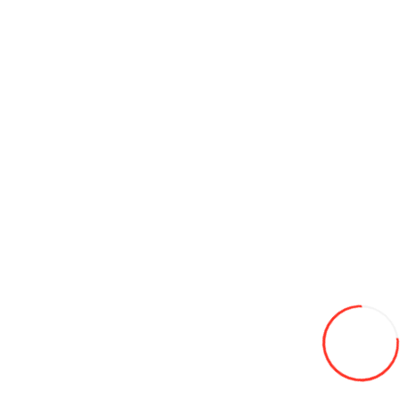
Ведро пластиковое для брожения 30 л, с краном и крышкой
245L
В закладки
В сравнение
В корзину
Камера к бочке с пневмокрышкой 100л (DN 380 mm)
215L
В закладки
В сравнение