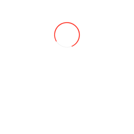
0
Удлинитель для штуцера, пластик (груз.) 200мм Hico
12 MDL
В закладки
В сравнение
В корзину