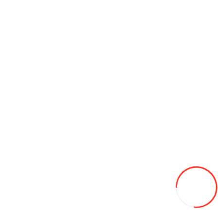
Ceas smart SKMEI W26-SBK negru oțel
500L
Adaugă in Wishlist
Compară produsul
Coş
Ceas smart SKMEI H30-BKBK negru
700L
Adaugă in Wishlist
Compară produsul
Coş