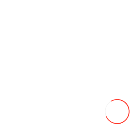
Ceas smart SKMEI T500-PGD auriu
490L
Adaugă in Wishlist
Compară produsul
Coş
Ceas smart SKMEI T500-PBK negru
490L
Adaugă in Wishlist
Compară produsul
Coş