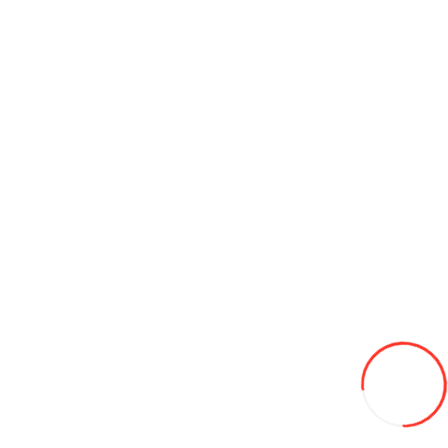
ATV Hammer 180
21 500L
Adaugă in Wishlist
Compară produsul
Coş