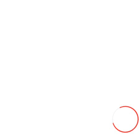
0
Continuă
Produse asemănătoare
Vezi
toate
Acumulator pentru panouri solare Doosan ES-BOX2, 5kWt/h,
100Ам