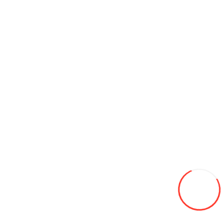
în timpul exploatării îndelungate. Culoarea galbenă corespunde
stilului caracteristic al echipamentelor XCMG și asigură
vizibilitate sporită pe șantier.
Caracteristici tehnice principale
Masă operațională ~14 000 kg
Putere motor ~103 kW
Lățime tambur ~2130 mm
Forță centrifugă până la 274 kN
Frecvență vibrații 28 / 33 Hz
Viteză maximă până la ~11 km/h
Opinii (0)
Spune-ţi opinia
Lăsați feedback
Nota::
0
Continuă