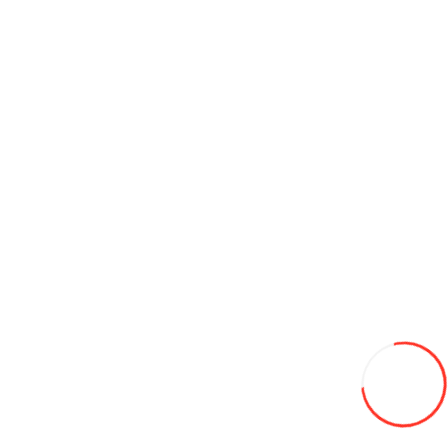
11 500L
Adaugă in Wishlist
Compară produsul
Coş
Barca cu vâsle gonflabilă pentru două persoane Bark B-260D.
5 200L
Adaugă in Wishlist
Compară produsul
Coş