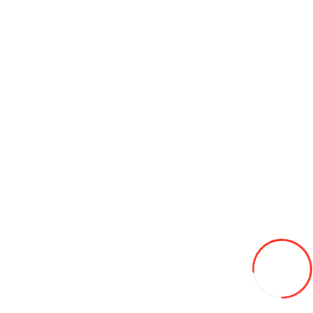
ATV Hammer 180
21 500L
Adaugă in Wishlist
Compară produsul
Coş
ATV Boss Hamer 180
17 900L