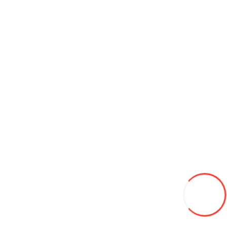
Cultivator pentru minitractor PM-300
8 950L
Adaugă in Wishlist
Compară produsul
Coş
Custi pentru gaini 4х3х2м CC-432
2 900L