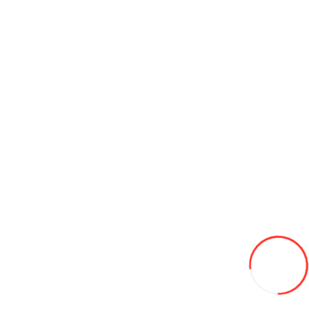
Maturatoare stradale
Motoare electrice pentru bărci, motoare pe benzină
Motocicletă
Piese pentru motociclete LIFAN
Piese pentru motociclete SHINERAY
Proiectoare
Ecran pentru proiector
Tehnică comunală
Utilaje pentru depozite
Autovehicule
Autobuze
Echipament special
Produse agricole
Custi pentru gaini
Generatoare electrice și Motoare termice
Motocultoare
Remorci
Seminte de iarba de gazon
Sere
Tractoare
Utilaje agricole
Marfuri de uz caznic