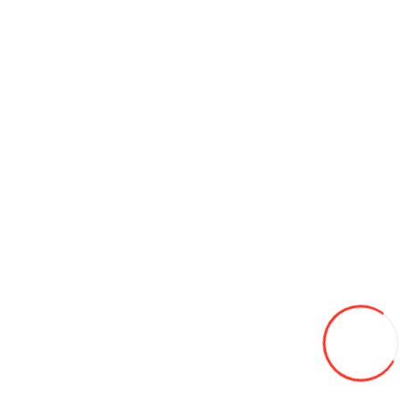
Ventilator 24V
190L
Adaugă in Wishlist
Compară produsul
Coş
AMIO Multi Connect 18″ (450 mm, 12 adaptoare)
95L