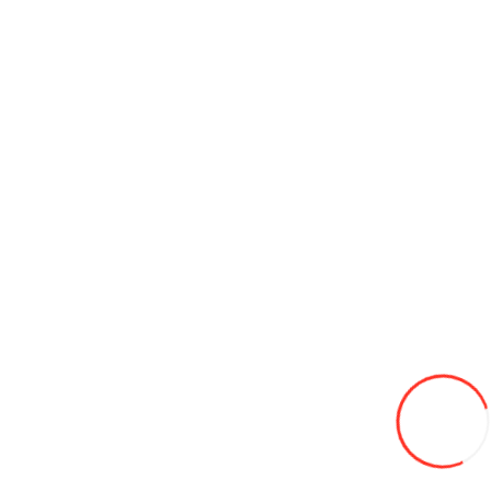
Cablu pentru acumulator 250 A, 3,8мм, 2,5м
150L
Adaugă in Wishlist
Compară produsul
Coş
Capace pentru roti Forse R15