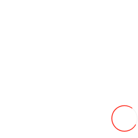
Cablu de oțel vamal 6mm 36 m
320L
Adaugă in Wishlist
Compară produsul
Coş
Difuzor sirena de 150W.
570L
Adaugă in Wishlist
Compară produsul
Coş