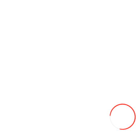
35L
Adaugă in Wishlist
Compară produsul
Coş
Aerograf
250L
Adaugă in Wishlist
Compară produsul
Coş