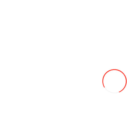
Remorci
Seminte de iarba de gazon
Sere
Tractoare
Utilaje agricole
Marfuri de uz caznic
Balansoare de gradina
Cofraje și placaj
Mașinuțe radiocomandate
Plase agricole
Prelată
Viceuri mobile BIO (WC)
Containere pentru gunoi
Extinctoare și echipamente de stingere a incendiilor
Echipamente pentru sudura
Constructori
Echipament pentru service auto
Produse pentru detailing auto
Echipament de diagnosticare
Folii de protecție auto