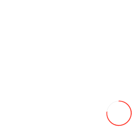
Coş
Ulei Avtoil М10Г2К SAE30 20L Ulei de motor
850L
Adaugă in Wishlist
Compară produsul
Coş