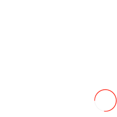
Invertoare
Kartinguri
Maturatoare stradale
Motoare electrice pentru bărci, motoare pe benzină
Motocicletă
Piese pentru motociclete LIFAN
Piese pentru motociclete SHINERAY
Proiectoare
Ecran pentru proiector
Tehnică comunală
Utilaje pentru depozite
Autovehicule
Autobuze
Echipament special
Produse agricole
Custi pentru gaini
Generatoare electrice și Motoare termice
Motocultoare
Remorci
Seminte de iarba de gazon
Sere
Tractoare
Utilaje agricole