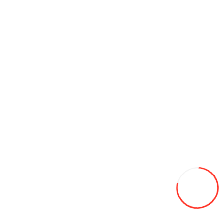
Ulei Mobil Delvac Euro-5 XHP ESP 10W40 (20 l)
1 980L
Adaugă in Wishlist
Compară produsul
Coş