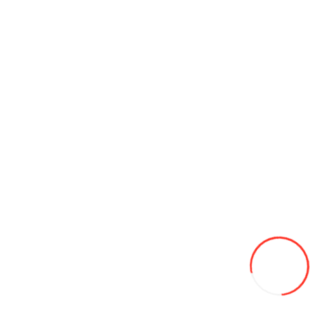
165/65/14 HIFLY HF201 79T vara
580L
-23%
445
Adaugă in Wishlist
Compară produsul
Coş
175/65/14 HIFLY 82T Win-turi 215 iarna
690L
-12%
605
Adaugă in Wishlist
Compară produsul
Coş