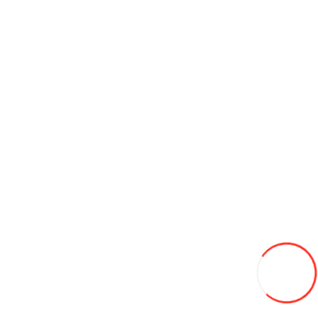
750L
-13%
650
Adaugă in Wishlist
Compară produsul
Coş
165/70/13 Leao Winter Defender HP 79T (Serbia) iarna
570L
Adaugă in Wishlist
Compară produsul
Coş