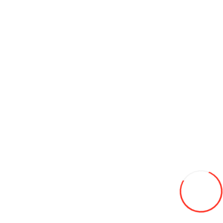
175/70/14 DYNAMO 84T STREET-H M4S01 m+s all season
655L
Adaugă in Wishlist
Compară produsul
Coş
175/70/13 HIFLY HF-261 82H LW vara
460L
Adaugă in Wishlist
Compară produsul
Coş