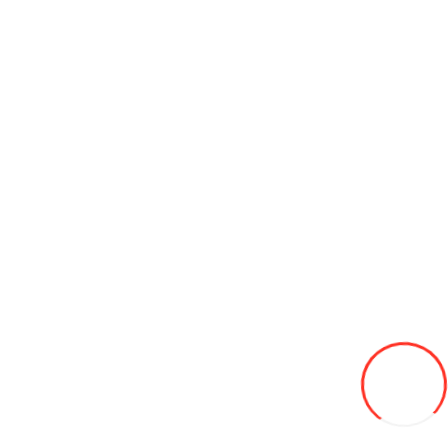
Антифриз PILOTS green line -40C (Зелёный) 1кг
50L
В закладки
В сравнение
В корзину
Очиститель инжектора Master IC12 (355 гр.)
23L