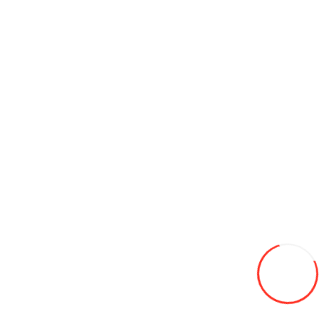
Антифриз PILOTS green line -40C (Зелёный) 5кг
200L
В закладки
В сравнение
В корзину
Супер промывка радиатора RADIATOR FLUSH 521 мл ,3ton