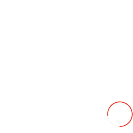
Antifriz Eurofreeze AFG12+ (Rosu) 1л
43L
Adaugă in Wishlist
Compară produsul
Coş
Categorii asemănătoare