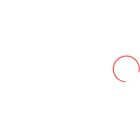
Marfuri de uz caznic
Balansoare de gradina
Cofraje și placaj
Mașinuțe radiocomandate
Plase agricole
Prelată
Viceuri mobile BIO (WC)
Containere pentru gunoi
Extinctoare și echipamente de stingere a incendiilor
Echipamente pentru sudura
Constructori
Echipament pentru service auto
Produse pentru detailing auto
Echipament de diagnosticare
Folii de protecție auto
Freon
Materiale pentru montarea anvelopelor
Adaptoare și cleme
Adezivi și plăci
Greutati