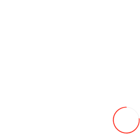
Toyota Corolla Cross 2.0 Hybrid Pioneer
19 900€
-7%
18500
Adaugă in Wishlist
Compară produsul
BMW ix1 eDrive 25L M Sport Vin 2024
29 500€
-8%
27000
Adaugă in Wishlist
Compară produsul