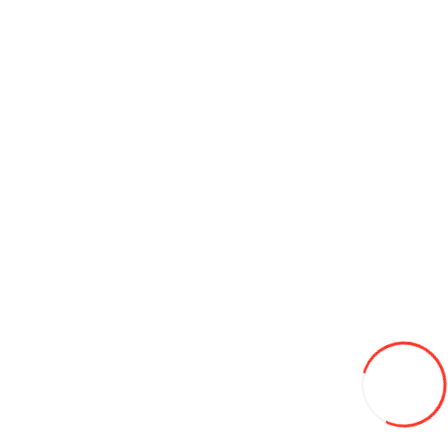
Coş
Înregistrator video T418
699L
-28%
500
Adaugă in Wishlist
Compară produsul
Coş