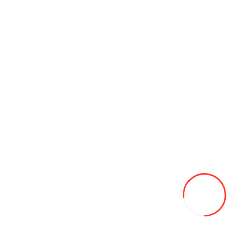
Дробилка виноградная 20л
1 450L
В закладки
В сравнение
В корзину