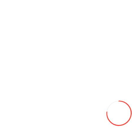
Конструктор Mould King 16040 Книжный магазин с
подсветкой
2 990L
В закладки
В сравнение
В корзину