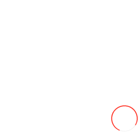
Рекомендуемые товары
Посмотреть
все
Дрон DJI Mini3 Pro
15 900L
-14%
13730
В закладки
В сравнение
В корзину