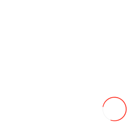
Aparat pentru încărcarea sistemelor de aer condiționat Launch
SmartSafe AC519.
39 000L
Add to Wish List
Compare this Product
Add to Cart
Cheie cu clichet 1/4 "36 dinți (mâner de cauciuc) CJBG0815 Toptul
190L
Add to Wish List
Compare this Product
Add to Cart