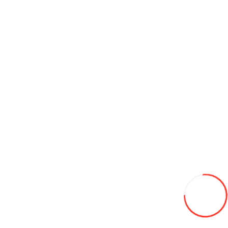
Piese de schimb pentru ATV QJMOTOR
Piese pentru ATV
Bărci și articole pentru pescuit.
Biciclete
Case modulare
Construction equipment
Drone DJI
Forklift
Invertoare
Kartinguri
Maturatoare stradale
Motoare electrice pentru bărci, motoare pe benzină
Motocicletă
Piese pentru motociclete LIFAN
Piese pentru motociclete SHINERAY
Proiectoare
Ecran pentru proiector
Tehnică comunală
Autovehicule
Buses
Special equipment
Agricultural Products
Custi pentru gaini