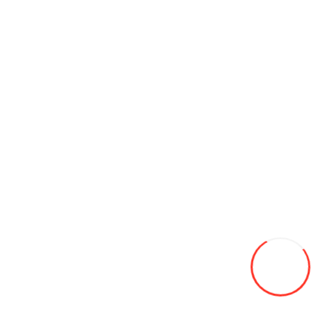
Видеорегистраторы
Дворники
Жидкости и спреи
Колпаки для колес
Лампы для авто
Модульное освещение
Мотошлемы
Наручные часы
Рации
Ремни и тросы
Товары для Кемпинга
Уход за автомобилем
Хомуты
Чехлы для сидений
Щетки
Автокресла
Техника
Велосипеды
Дроны DJI
Инверторы
Картинги
Квадроциклы
Запчасти для ATV QJMOTOR