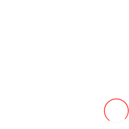
Вентиль алюм. TPMS-05
15L
В закладки
В сравнение
В корзину
Вентиль грузовой TR 575 -длин. 26мм (прямой) ( уп 50 шт)
30L
В закладки
В сравнение