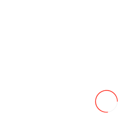
Диск 13 4х98 5j d=60 ET32, LADA 2105-2107
470L
В закладки
В сравнение
В корзину