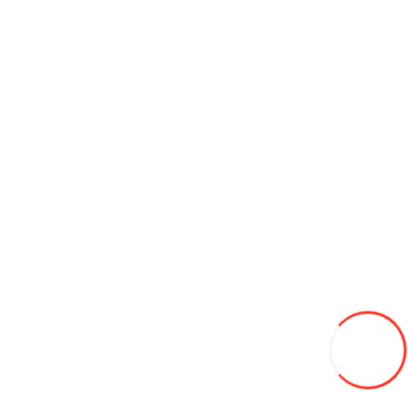
Диск 18 5х114,3 8j d-64,1 ET+40 FC944-FF, алмаз
2 500L
В закладки
В сравнение
В корзину