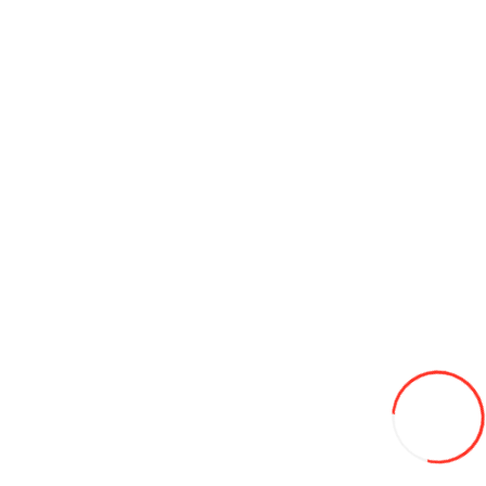
В корзину
Косилка самоходная роторная КСР-0,6
18 900L
В закладки
В сравнение
В корзину