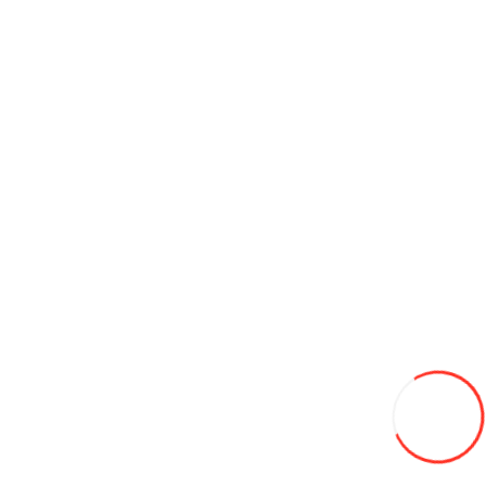
Трактор ДМТЗ 1304 (2026)
440 000L
В закладки
В сравнение
В корзину