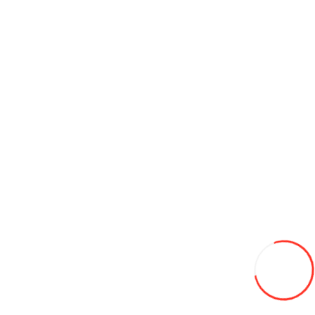
В закладки
В сравнение
В корзину
Tractor XINGTAI XT354 с кабиной
145 000L
-26%
108000
В закладки
В сравнение
В корзину