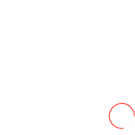
купить трактор наличными, банковским
перечислением, в кредит и в рассрочку.Чтобы
купить трактор в Молдове, Кишиневе на 40 л.с
свяжитесь с нашим менеджером уже сегодня!
Отзывы (6)
Написать отзыв
Оставить отзыв
Рейтинг:
0
Продолжить
Рекомендуемые товары
Посмотреть
все