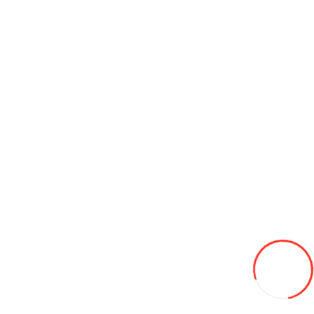
JCB Hydralic Fluid HP 46- 200L ( розлив)
130L
В закладки
В сравнение
В корзину