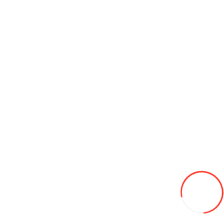
Масленка тавотница JCB 3CX4CX 1450/0001
40L
В закладки
В сравнение
В корзину
Рекомендуемые категории
Диски