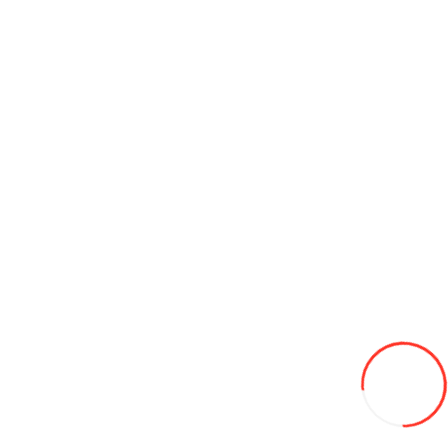
12/16.5 Seha 14PR SH-R4 TL 146A8
2 290L
В закладки
В сравнение
В корзину