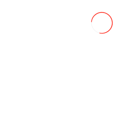
Хозяйственные товары
Агро сетки
Опалубка и фанера
Радиоуправляемые машинки
Садовые качели
Тенты
Уличные био туалеты (WC)
Контейнеры для мусора
Огнетушители и пожарное оборудование
Сварочное оборудование
Конструкторы
Оборудование для автосервиса
Автомобильные защитные пленки
Автомойки
Автопокрасочные материалы APP
Диагностическое оборудование
Инструменты
Модульная плитка и LED освещение для автосервисов
Расходные материалы для шиномонтажа