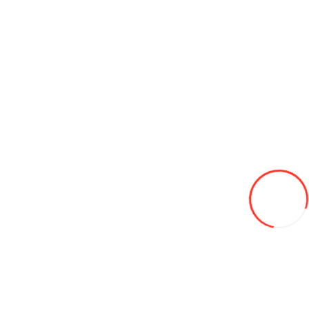
Строительное оборудование
Автомобили
Автобусы
Спецтехника
Сельхоз. Товары
Курятники
Мотоблоки
Прицепное оборудование
Семена для газона
Теплицы
Электрогенераторы и Мото двигатели
Трактора
Навесное оборудование
Хозяйственные товары
Агро сетки
Опалубка и фанера
Радиоуправляемые машинки
Садовые качели
Тенты
Уличные био туалеты (WC)