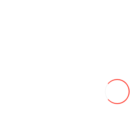
Складская техника
Строительное оборудование
Автомобили
Автобусы
Спецтехника
Сельхоз. Товары
Курятники
Мотоблоки
Прицепное оборудование
Семена для газона
Теплицы
Электрогенераторы и Мото двигатели
Трактора
Навесное оборудование
Хозяйственные товары
Агро сетки
Опалубка и фанера
Радиоуправляемые машинки
Садовые качели
Тенты