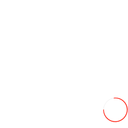
Cositoare de grădină tocător KSP-1,4
16 000L
Add to Wish List
Compare this Product
Add to Cart