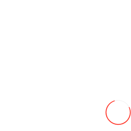
Диск 16 5х114.3 6.5j d=66 ЕТ50,
650L
В закладки
В сравнение
В корзину
Диск 15 5х139,7 6,0J d-98 ET40 Chevrolet Niva 485 kg
600L
В закладки
В сравнение
В корзину