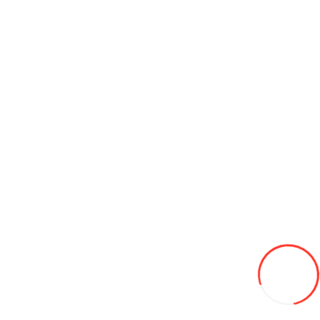
В корзину
Мото АКБ Huawei Outdo OT7-12
340L
В закладки
В сравнение
В корзину